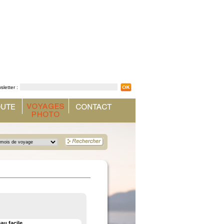
sletter :
au facile