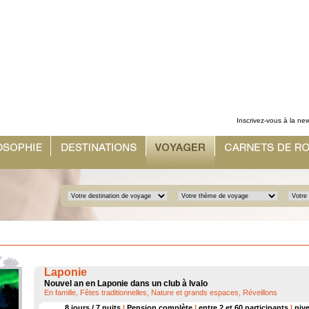
Inscrivez-vous à la new
Laponie
Nouvel an en Laponie dans un club à Ivalo
En famille, Fêtes traditionnelles, Nature et grands espaces, Réveillons
8 jours / 7 nuits
|
Pension complète
|
entre 2 et 60 participants
|
nive