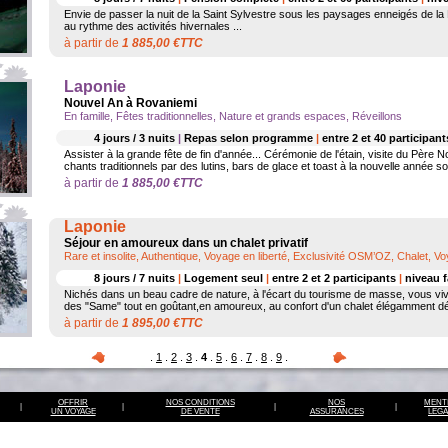
Envie de passer la nuit de la Saint Sylvestre sous les paysages enneigés de la
au rythme des activités hivernales ...
à partir de
1 885,00 €TTC
Laponie
Nouvel An à Rovaniemi
En famille, Fêtes traditionnelles, Nature et grands espaces, Réveillons
4 jours / 3 nuits
|
Repas selon programme
|
entre 2 et 40 participan
Assister à la grande fête de fin d'année... Cérémonie de l'étain, visite du Père 
chants traditionnels par des lutins, bars de glace et toast à la nouvelle année sous
à partir de
1 885,00 €TTC
Laponie
Séjour en amoureux dans un chalet privatif
Rare et insolite, Authentique, Voyage en liberté, Exclusivité OSM’OZ, Chalet, 
8 jours / 7 nuits
|
Logement seul
|
entre 2 et 2 participants
|
niveau f
Nichés dans un beau cadre de nature, à l'écart du tourisme de masse, vous v
des "Same" tout en goûtant,en amoureux, au confort d'un chalet élégamment dé
à partir de
1 895,00 €TTC
.
1
.
2
.
3
.
4
.
5
.
6
.
7
.
8
.
9
.
OFFRIR
NOS CONDITIONS
NOS
MENT
|
|
|
|
UN VOYAGE
DE VENTE
ASSURANCES
LEGA