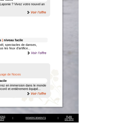
 Laponie ? Vivez votre nouvel an
ts
|
niveau facile
Noël, spectacles de danses,
 les feux d'artifice...
Voyage de Noces
acile
ivrez en immersion dans le monde
coré et entièrement équipé...
IONS
PLAN
|
REMERCIEMENTS
|
LES
DU SITE