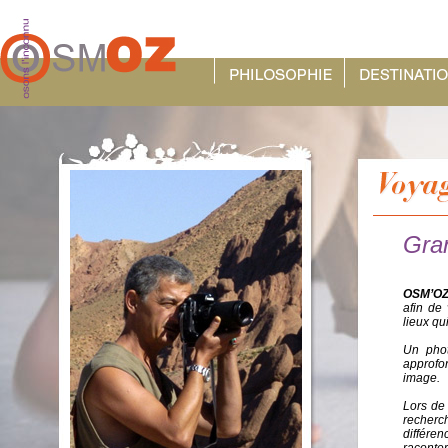
Gran
OSM’OZ
afin de
lieux qui
Un phot
approfo
image.
Lors de
recherc
différen