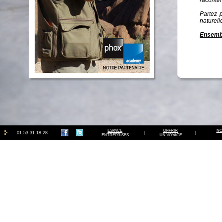
raconter
Partez 
naturell
Ensembl
ESPACE
OFFRIR
NO
01 53 31 18 28
|
|
ENTREPRISES
UN VOYAGE