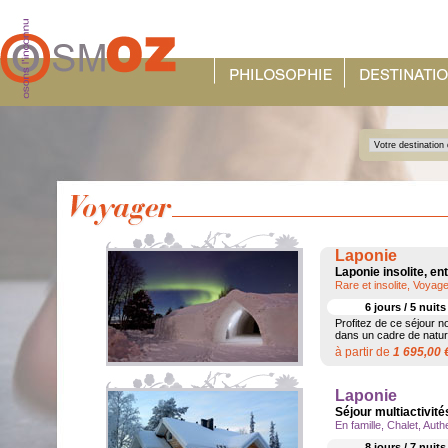
Laponie
Laponie insolite, ent
Rare et insolite, Voyag
6 jours / 5 nuit
Profitez de ce séjour n
dans un cadre de nature
à partir de
1 695,00
Laponie
Séjour multiactivit
En famille, Chalet, Auth
8 jours / 7 nuit