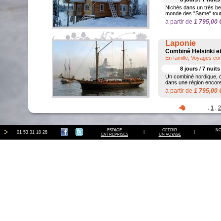
Nichés dans un très be
monde des "Same" tout 
à partir de
1 795,00
Laponie
Combiné Helsinki e
En famille, Voyages co
8 jours / 7 nuit
Un combiné nordique, qu
dans une région encore
à partir de
1 795,00
.
1
.
2
ESPACE
OFFRIR
NO
01 53 31 18 28
|
|
ENTREPRISES
UN VOYAGE